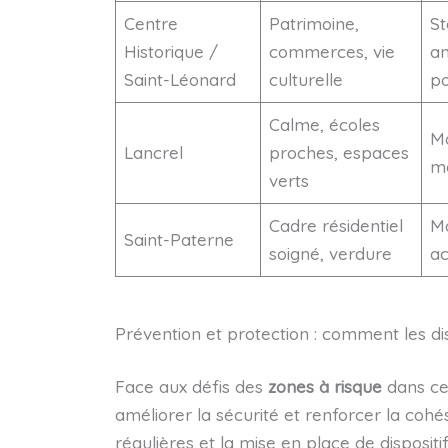
Centre
Patrimoine,
St
Historique /
commerces, vie
an
Saint-Léonard
culturelle
po
Calme, écoles
M
Lancrel
proches, espaces
m
verts
Cadre résidentiel
Ma
Saint-Paterne
soigné, verdure
ac
Prévention et protection : comment les disp
Face aux défis des
zones à risque
dans ces
améliorer la sécurité et renforcer la cohé
régulières et la mise en place de dispositi