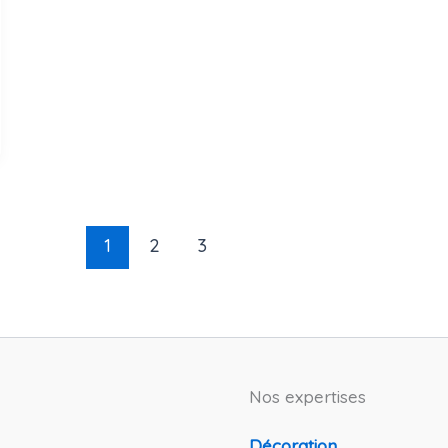
1
2
3
Nos expertises
Décoration