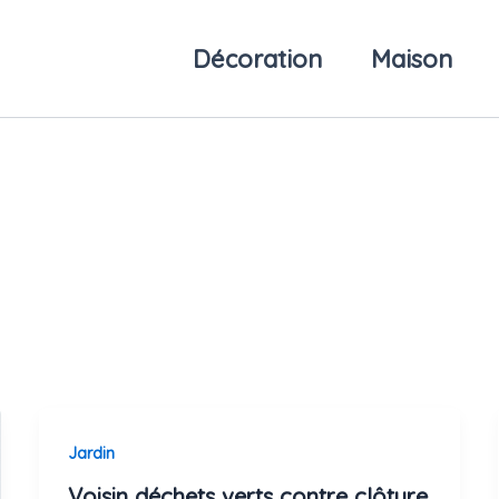
Décoration
Maison
Jardin
Voisin déchets verts contre clôture