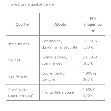
une bonne qualité de vie.
Prix
Quartier
Atouts
moyen au
m²
Patrimoine,
2 500–3
Intra-muros
dynamisme, sécurité
500 €
Calme, écoles,
2 000–2
Vernet
commerces
300 €
Cadre familial,
1 900–2
Les Angles
verdure
200 €
Montfavet
1 600–1
Tranquillité, nature
(pavillonnaire)
900 €