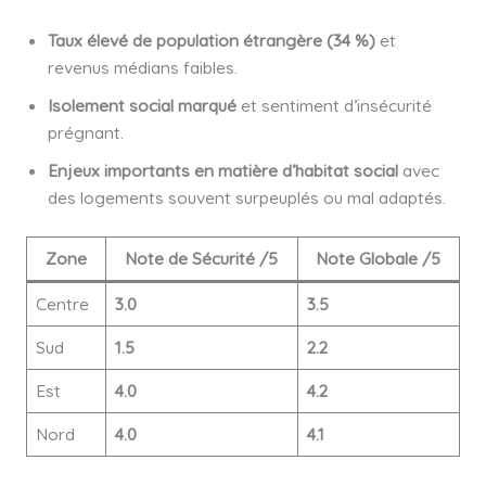
Taux élevé de population étrangère (34 %)
et
revenus médians faibles.
Isolement social marqué
et sentiment d’insécurité
prégnant.
Enjeux importants en matière d’habitat social
avec
des logements souvent surpeuplés ou mal adaptés.
Zone
Note de Sécurité /5
Note Globale /5
Centre
3.0
3.5
Sud
1.5
2.2
Est
4.0
4.2
Nord
4.0
4.1