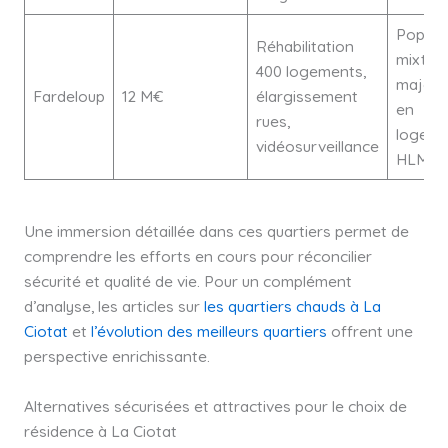
Popula
Réhabilitation
mixte,
400 logements,
majori
Fardeloup
12 M€
élargissement
en
rues,
logeme
vidéosurveillance
HLM
Une immersion détaillée dans ces quartiers permet de
comprendre les efforts en cours pour réconcilier
sécurité et qualité de vie. Pour un complément
d’analyse, les articles sur
les quartiers chauds à La
Ciotat
et
l’évolution des meilleurs quartiers
offrent une
perspective enrichissante.
Alternatives sécurisées et attractives pour le choix de
résidence à La Ciotat