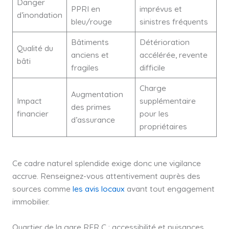
Danger
PPRI en
imprévus et
d’inondation
bleu/rouge
sinistres fréquents
Bâtiments
Détérioration
Qualité du
anciens et
accélérée, revente
bâti
fragiles
difficile
Charge
Augmentation
Impact
supplémentaire
des primes
financier
pour les
d’assurance
propriétaires
Ce cadre naturel splendide exige donc une vigilance
accrue. Renseignez-vous attentivement auprès des
sources comme
les avis locaux
avant tout engagement
immobilier.
Quartier de la gare RER C : accessibilité et nuisances