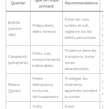
Quartier
Recommandations
principal
Sens
Éviter les rues
Bolhão
accr
Pickpockets,
isolées la nuit,
(centre-
pré
délits mineurs
vigilance sur les
ville)
poli
effets personnels
régu
Prudence dans les
Petits vols,
Qua
Campanhã
transports, éviter
comportements
surv
(périphérie)
zones
indésirables
ren
abandonnées
Petite
Privilégier les
Amé
Ribera
délinquance
itinéraires
urb
(Quais)
nocturne,
appréciés pendant
cou
attroupements
la soirée
Trafic
Éviter
Act