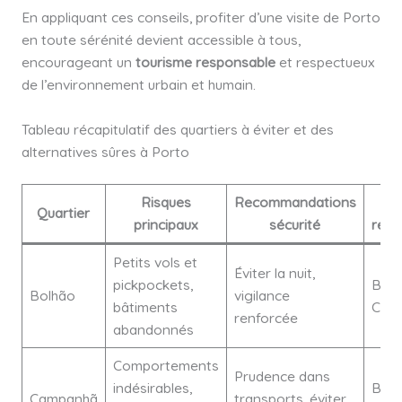
En appliquant ces conseils, profiter d’une visite de Porto
en toute sérénité devient accessible à tous,
encourageant un
tourisme responsable
et respectueux
de l’environnement urbain et humain.
Tableau récapitulatif des quartiers à éviter et des
alternatives sûres à Porto
Risques
Recommandations
Al
Quartier
principaux
sécurité
rec
Petits vols et
Éviter la nuit,
pickpockets,
Baix
Bolhão
vigilance
bâtiments
Cedo
renforcée
abandonnés
Comportements
Prudence dans
indésirables,
Boav
Campanhã
transports, éviter