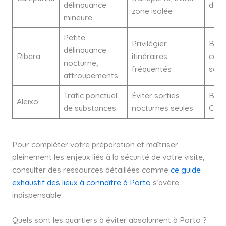
délinquance
do 
zone isolée
mineure
Petite
Privilégier
Baix
délinquance
Ribera
itinéraires
cent
nocturne,
fréquentés
sécu
attroupements
Trafic ponctuel
Éviter sorties
Boav
Aleixo
de substances
nocturnes seules
Cedo
Pour compléter votre préparation et maîtriser
pleinement les enjeux liés à la sécurité de votre visite,
consulter des ressources détaillées comme
ce guide
exhaustif des lieux à connaître à Porto
s’avère
indispensable.
Quels sont les quartiers à éviter absolument à Porto ?