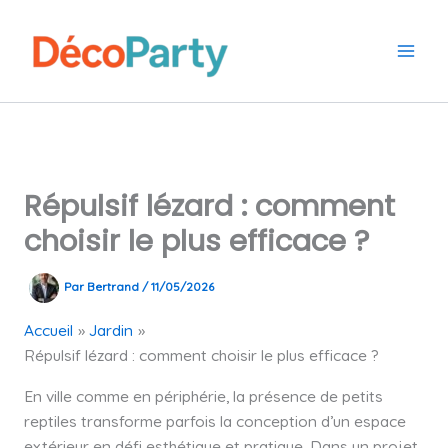
Aller
au
contenu
Répulsif lézard : comment
choisir le plus efficace ?
Par
Bertrand
/
11/05/2026
Accueil
Jardin
Répulsif lézard : comment choisir le plus efficace ?
En ville comme en périphérie, la présence de petits
reptiles transforme parfois la conception d’un espace
extérieur en défi esthétique et pratique. Dans un projet