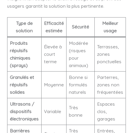
usagers garantit la solution la plus pertinente.
Type de
Efficacité
Meilleur
Sécurité
solution
estimée
usage
Produits
Modérée
Élevée à
Terrasses,
répulsifs
(risques
court
zones
chimiques
pour
terme
ponctuelles
(sprays)
animaux)
Granulés et
Bonne si
Parterres,
répulsifs
Moyenne
formulés
zones non
solides
naturels
fréquentées
Ultrasons /
Espaces
Très
dispositifs
Variable
clos,
bonne
électroniques
garages
Barrières
Très
Entrées,