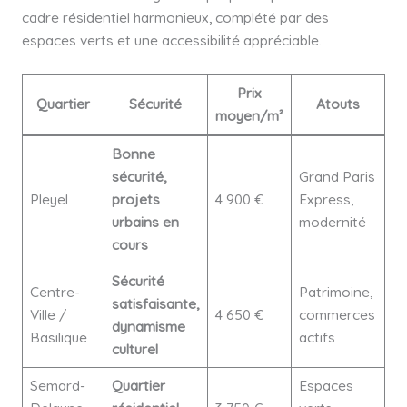
cadre résidentiel harmonieux, complété par des
espaces verts et une accessibilité appréciable.
Prix
Quartier
Sécurité
Atouts
moyen/m²
Bonne
sécurité,
Grand Paris
Pleyel
projets
4 900 €
Express,
urbains en
modernité
cours
Sécurité
Centre-
Patrimoine,
satisfaisante,
Ville /
4 650 €
commerces
dynamisme
Basilique
actifs
culturel
Semard-
Quartier
Espaces