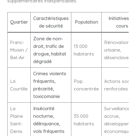
supplémentaires indispensables.
Caractéristiques
Initiatives en
Quartier
Population
de sécurité
cours
Zone de non-
Franc-
Rénovation
droit, trafic de
13 000
Moisin /
urbaine,
drogue, habitat
habitants
Bel-Air
désenclaveme
dégradé
Crimes violents
La
fréquents,
Pop.
Actions social
Courtille
précarité,
concentrée
renforcées
toxicomanie
La
Insécurité
Surveillance
Plaine
nocturne,
35 000
accrue,
Saint-
délinquance,
habitants
développemen
Denis
vols fréquents
économique