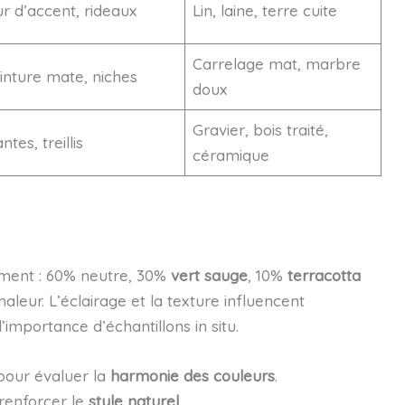
r d’accent, rideaux
Lin, laine, terre cuite
Carrelage mat, marbre
inture mate, niches
doux
Gravier, bois traité,
ntes, treillis
céramique
ement : 60% neutre, 30%
vert sauge
, 10%
terracotta
chaleur. L’éclairage et la texture influencent
’importance d’échantillons in situ.
 pour évaluer la
harmonie des couleurs
.
 renforcer le
style naturel
.