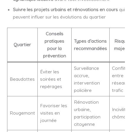
Suivre les projets urbains et rénovations en cours
qui
peuvent influer sur les évolutions du quartier
Conseils
pratiques
Types d’actions
Risques
Quartier
pour la
recommandées
majeurs
prévention
Surveillance
Conflits
Éviter les
accrue,
entre
Beaudottes
soirées et
intervention
réseaux,
repérages
policière
trafic
Rénovation
Favoriser les
urbaine,
Incivilités,
Rougemont
visites en
participation
chômage
journée
citoyenne