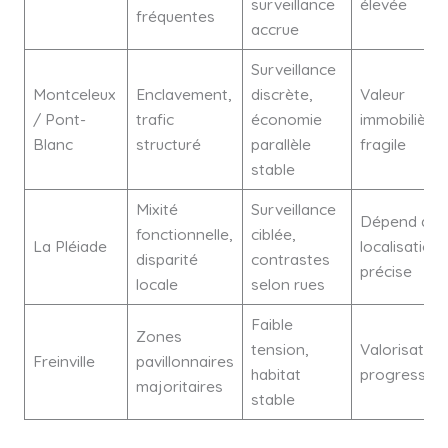
surveillance
élevée
fréquentes
accrue
Surveillance
Montceleux
Enclavement,
discrète,
Valeur
/ Pont-
trafic
économie
immobilière
Blanc
structuré
parallèle
fragile
stable
Mixité
Surveillance
Dépend de l
fonctionnelle,
ciblée,
La Pléiade
localisation
disparité
contrastes
précise
locale
selon rues
Faible
Zones
tension,
Valorisation
Freinville
pavillonnaires
habitat
progressive
majoritaires
stable